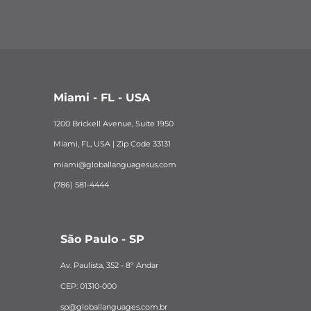
Miami - FL - USA
1200 Brickell Avenue, Suite 1950
Miami, FL, USA | Zip Code 33131
miami@globallanguagesus.com
(786) 581-4444
São Paulo - SP
Av. Paulista, 352 - 8º Andar
CEP: 01310-000
sp@globallanguages.com.br