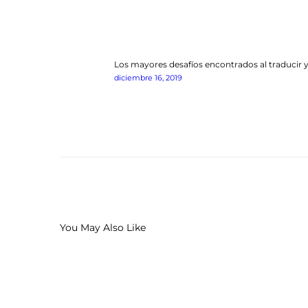
de
entradas
Previous
Los mayores desafíos encontrados al traducir 
post:
diciembre 16, 2019
You May Also Like