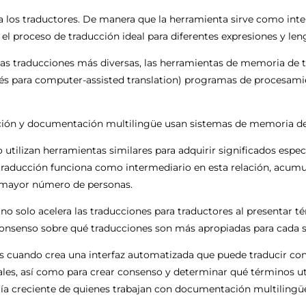
 a los traductores. De manera que la herramienta sirve como inte
l proceso de traducción ideal para diferentes expresiones y len
las traducciones más diversas, las herramientas de memoria de 
és para computer-assisted translation) programas de procesamie
ión y documentación multilingüe usan sistemas de memoria de
utilizan herramientas similares para adquirir significados espec
e traducción funciona como intermediario en esta relación, acu
l mayor número de personas.
o solo acelera las traducciones para traductores al presentar t
consenso sobre qué traducciones son más apropiadas para cada 
as cuando crea una interfaz automatizada que puede traducir con 
s, así como para crear consenso y determinar qué términos utili
ría creciente de quienes trabajan con documentación multilingü