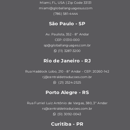
Miami, FL, USA | Zip Code 33131
miami@globallanguagesus.com
(786) 581-4444
São Paulo - SP
Av. Paulista, 352 - 8º Andar
CEP: 01310-000
sp@globallanguages.com.br
(11) 3287-3200
Rio de Janeiro - RJ
Rua Haddock Lobo, 210 - 8º Andar - CEP: 20260-142
rj@centraldetraducoes.com.br
(21) 2524-2525
Porto Alegre - RS
Rua Furriel Luiz Antônio de Vargas, 380, 3º Andar
rs@centraldetraducoes.com.br
(51) 3092-0043
Curitiba - PR