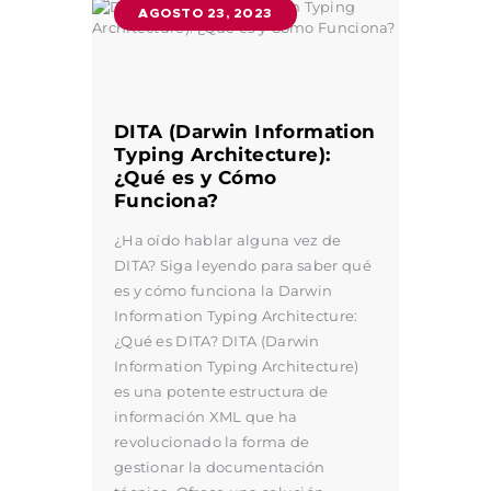
AGOSTO 23, 2023
DITA (Darwin Information
Typing Architecture):
¿Qué es y Cómo
Funciona?
¿Ha oído hablar alguna vez de
DITA? Siga leyendo para saber qué
es y cómo funciona la Darwin
Information Typing Architecture:
¿Qué es DITA? DITA (Darwin
Information Typing Architecture)
es una potente estructura de
información XML que ha
revolucionado la forma de
gestionar la documentación